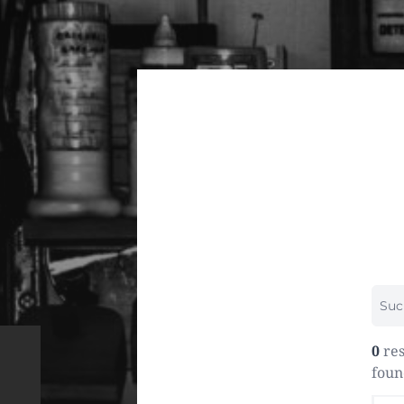
0
res
foun